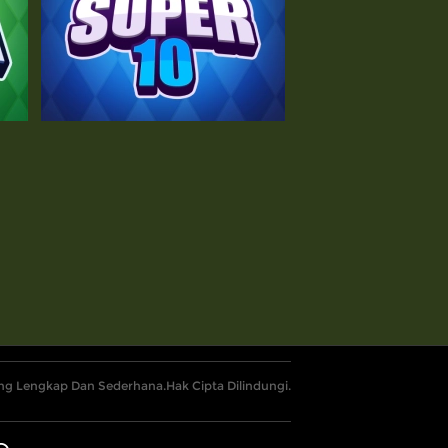
ng Lengkap Dan Sederhana.Hak Cipta Dilindungi.