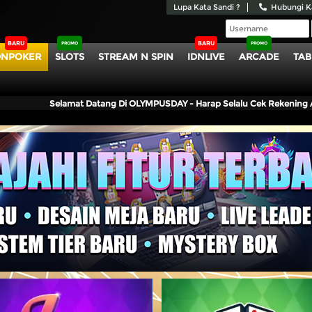
Lupa Kata Sandi ?
Hubungi K
BARU
BARU
PROMO
PROMO
DNPOKER
SLOTS
STREAM N SPIN
IDNLIVE
ARCADE
TAB
Selamat Datang Di OLYMPUSDAY - Harap Selalu Cek Rekening Aktif 